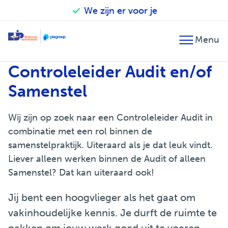
We zijn er voor je
Terug
Terug
Terug
Controleleider Audit en/of
Financieel advies
Accountancy
Our financial astronauts
Samenstel
Fiscaal advies
Belastingadvies
Zo werken we
Wij zijn op zoek naar een Controleleider Audit in
Financiële planning
Audit
Betrokken en verantwoordelijk
combinatie met een rol binnen de
Fusie en overname
Salarisadministratie
EJP Topsport Helpdesk
samenstelpraktijk. Uiteraard als je dat leuk vindt.
Liever alleen werken binnen de Audit of alleen
Internationaal
Samenstel? Dat kan uiteraard ook!
Jij bent een hoogvlieger als het gaat om
vakinhoudelijke kennis. Je durft de ruimte te