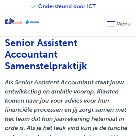
Ondernemer tot ondernemer
Terug
Terug
Terug
Senior Assistent
Financieel advies
Accountancy
Our financial astronauts
Accountant
Fiscaal advies
Belastingadvies
Zo werken we
Samenstelpraktijk
Financiële planning
Audit
Betrokken en verantwoordelijk
Als Senior Assistent Accountant staat jouw
Fusie en overname
Salarisadministratie
EJP Topsport Helpdesk
ontwikkeling en ambitie voorop. Klanten
Internationaal
komen naar jou voor advies voor hun
financiële processen en jij zorgt samen met
het team dat hun jaarrekening helemaal in
orde is. Als je het leuk vind kun je de functie