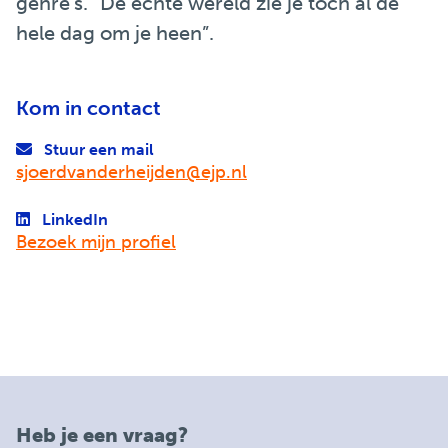
genre’s. “De echte wereld zie je toch al de
hele dag om je heen”.
Kom in contact
Stuur een mail
sjoerdvanderheijden@ejp.nl
LinkedIn
Bezoek mijn profiel
Heb je een vraag?