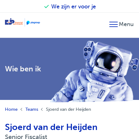
We zijn er voor je
Terug
Terug
Terug
Financieel advies
Accountancy
Our financial astronauts
Fiscaal advies
Belastingadvies
Zo werken we
Wie ben ik
Financiële planning
Audit
Betrokken en verantwoordelijk
Fusie en overname
Salarisadministratie
EJP Topsport Helpdesk
Internationaal
Home
Teams
Sjoerd van der Heijden
Sjoerd van der Heijden
Senior Fiscalist