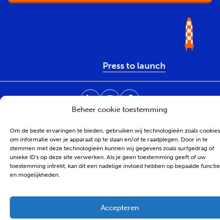
Press to launch
Beheer cookie toestemming
Juridisch
Privacybeleid
Cookiebeleid
Om de beste ervaringen te bieden, gebruiken wij technologieën zoals cookies
om informatie over je apparaat op te slaan en/of te raadplegen. Door in te
© Tribal 2026 - Proudly made by
Tribal Agency
stemmen met deze technologieën kunnen wij gegevens zoals surfgedrag of
unieke ID's op deze site verwerken. Als je geen toestemming geeft of uw
toestemming intrekt, kan dit een nadelige invloed hebben op bepaalde functie
en mogelijkheden.
Accepteren