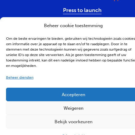
Press to launch
Beheer cookie toestemming
Om de beste ervaringen te bieden, gebruiken wij technologieën zoals cookies
om informatie over je apparaat op te slaan en/of te raadplegen. Door in te
Juridisch
Privacybeleid
Cookiebeleid
stemmen met deze technologieën kunnen wij gegevens zoals surfgedrag of
unieke ID's op deze site verwerken. Als je geen toestemming geeft of uw
© Tribal 2026 - Proudly made by
Tribal Agency
toestemming intrekt, kan dit een nadelige invloed hebben op bepaalde functie
en mogelijkheden.
Beheer diensten
Accepteren
Weigeren
Bekijk voorkeuren