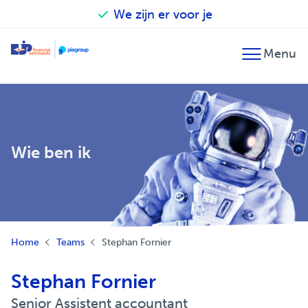
We zijn er voor je
Terug
Terug
Terug
Financieel advies
Accountancy
Our financial astronauts
Fiscaal advies
Belastingadvies
Zo werken we
Wie ben ik
Financiële planning
Audit
Betrokken en verantwoordelijk
Fusie en overname
Salarisadministratie
EJP Topsport Helpdesk
Internationaal
Home
Teams
Stephan Fornier
Stephan Fornier
Senior Assistent accountant