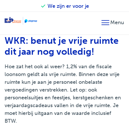
We zijn er voor je
Terug
Terug
Terug
WKR: benut je vrije ruimte
Financieel advies
Accountancy
Our financial astronauts
dit jaar nog volledig!
Fiscaal advies
Belastingadvies
Zo werken we
Hoe zat het ook al weer? 1,2% van de fiscale
Financiële planning
Audit
Betrokken en verantwoordelijk
loonsom geldt als vrije ruimte. Binnen deze vrije
Fusie en overname
Salarisadministratie
EJP Topsport Helpdesk
ruimte kun je aan je personeel onbelaste
vergoedingen verstrekken. Let op: ook
Internationaal
personeelsuitjes en feestjes, kerstgeschenken en
verjaardagscadeaus vallen in de vrije ruimte. Je
moet hierbij uitgaan van de waarde inclusief
BTW.