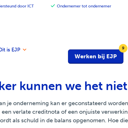
rsteund door ICT
Ondernemer tot ondernemer
Dit is EJP
Werken bij EJP
k
ker kunnen we het ni
van je onderneming kan er geconstateerd worden d
n een verlate creditnota of een onjuiste verwerki
 wordt als schuld in de balans opgenomen. Hoe d