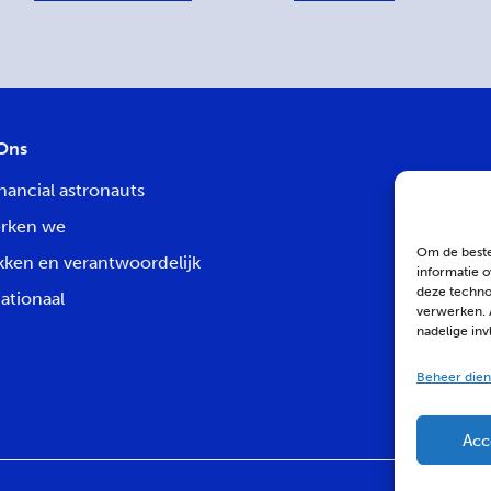
Ons
nancial astronauts
rken we
Om de beste
kken en verantwoordelijk
informatie o
deze technol
ationaal
verwerken. 
nadelige in
Beheer dien
Acc