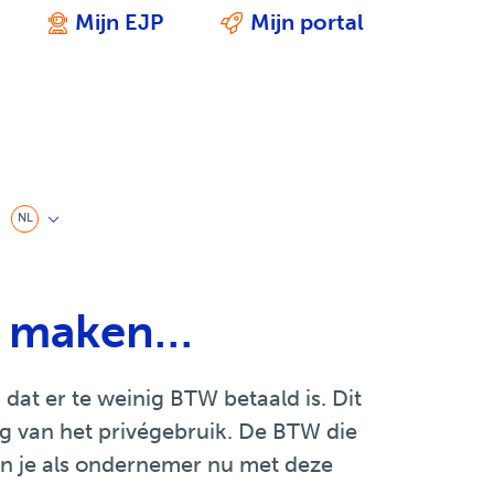
Mijn EJP
Mijn portal
We zijn er voor je
Ondersteund door ICT
NL
et maken…
at er te weinig BTW betaald is. Dit
ng van het privégebruik. De BTW die
ien je als ondernemer nu met deze