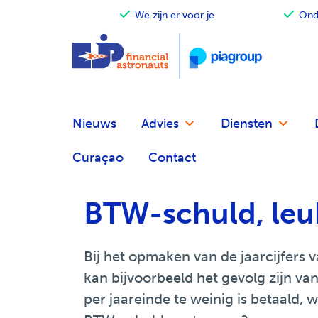
ot ondernemer
We zijn er voor je
Onde
Terug
Terug
Terug
Financieel advies
Accountancy
Our financial astronauts
Nieuws
Advies
Diensten
Fiscaal advies
Belastingadvies
Zo werken we
Curaçao
Contact
Financiële planning
Audit
Betrokken en verantwoordelij
BTW-schuld, leu
Fusie en overname
Salarisadministratie
EJP Topsport Helpdesk
Internationaal
Bij het opmaken van de jaarcijfers 
kan bijvoorbeeld het gevolg zijn va
per jaareinde te weinig is betaald,