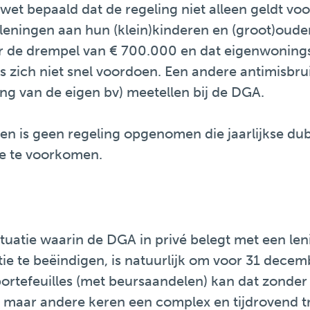
 wet bepaald dat de regeling niet alleen geldt vo
 leningen aan hun (klein)kinderen en (groot)oude
de drempel van € 700.000 en dat eigenwoningsch
es zich niet snel voordoen. Een andere antimisbru
ing van de eigen bv) meetellen bij de DGA.
en is geen regeling opgenomen die jaarlijkse dub
e te voorkomen.
ituatie waarin de DGA in privé belegt met een le
ie te beëindigen, is natuurlijk om voor 31 dece
rtefeuilles (met beursaandelen) kan dat zonder b
t maar andere keren een complex en tijdrovend tra