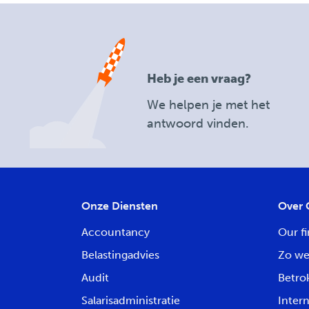
Heb je een vraag?
We helpen je met het
antwoord vinden.
Onze Diensten
Over 
Accountancy
Our fi
Belastingadvies
Zo we
Audit
Betro
Salarisadministratie
Intern