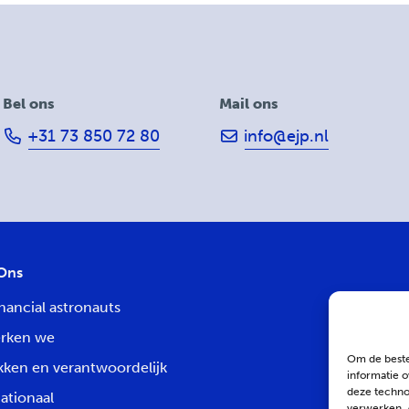
Bel ons
Mail ons
+31 73 850 72 80
info@ejp.nl
Ons
nancial astronauts
rken we
Om de beste
kken en verantwoordelijk
informatie o
deze technol
ationaal
verwerken. 