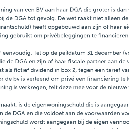
ning van een BV aan haar DGA die groter is dan € 
ij de DGA tot gevolg. De wet raakt niet alleen de
rantschuld) heeft opgebouwd aan zijn of haar e
ing gebruikt om privébeleggingen te financieren
ef eenvoudig. Tel op de peildatum 31 december (
die de DGA en zijn of haar fiscale partner aan d
t als fictief dividend in box 2, tegen een tarief 
r de bv is verleend om privé een financiering te 
lening is verkregen, telt deze mee voor de nieuwe
emaakt, is de eigenwoningschuld die is aangega
n de DGA en die voldoet aan de voorwaarden voo
ingschuld wordt aangegaan bij de eigen vennoot