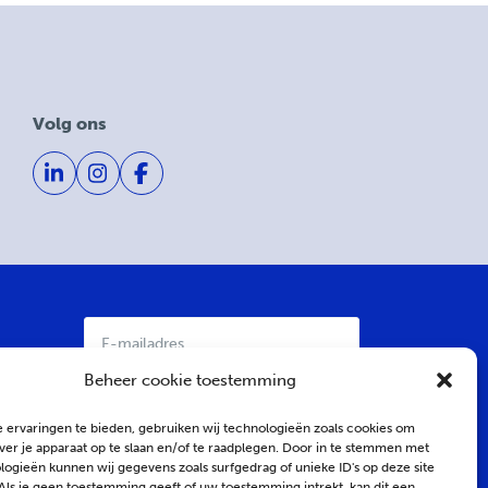
Volg ons
E-
mailadres
*
Beheer cookie toestemming
 ervaringen te bieden, gebruiken wij technologieën zoals cookies om
ver je apparaat op te slaan en/of te raadplegen. Door in te stemmen met
ogieën kunnen wij gegevens zoals surfgedrag of unieke ID's op deze site
Als je geen toestemming geeft of uw toestemming intrekt, kan dit een