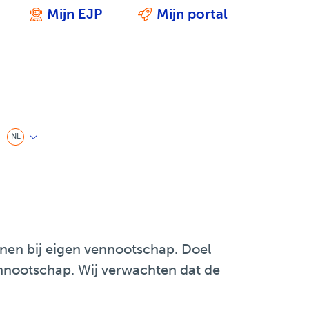
Mijn EJP
Mijn portal
We zijn er voor je
Ondersteund door ICT
NL
nen bij eigen vennootschap. Doel
nnootschap. Wij verwachten dat de