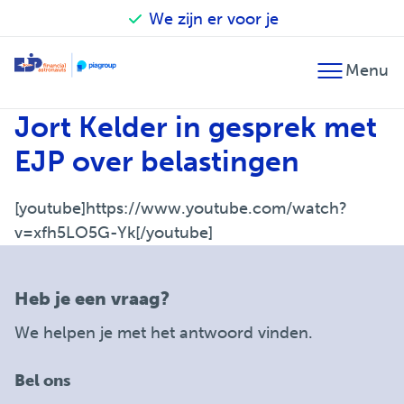
We zijn er voor je
Terug
Terug
Terug
Jort Kelder in gesprek met
Financieel advies
Accountancy
Our financial astronauts
EJP over belastingen
Fiscaal advies
Belastingadvies
Zo werken we
[youtube]https://www.youtube.com/watch?
Financiële planning
Audit
Betrokken en verantwoordelijk
v=xfh5LO5G-Yk[/youtube]
Fusie en overname
Salarisadministratie
EJP Topsport Helpdesk
Internationaal
Heb je een vraag?
We helpen je met het antwoord vinden.
Bel ons