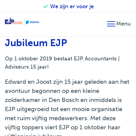
We zijn er voor je
Terug
Terug
Terug
Jubileum EJP
Financieel advies
Accountancy
Our financial astronauts
Fiscaal advies
Belastingadvies
Zo werken we
Op 1 oktober 2019 bestaat EJP Accountants |
Adviseurs 15 jaar!
Financiële planning
Audit
Betrokken en verantwoordelijk
Edward en Joost zijn 15 jaar geleden aan het
Fusie en overname
Salarisadministratie
EJP Topsport Helpdesk
avontuur begonnen op een kleine
zolderkamer in Den Bosch en inmiddels is
Internationaal
EJP uitgegroeid tot een mooie organisatie
met ruim vijftig medewerkers. Met deze
vijftig toppers viert EJP op 1 oktober haar