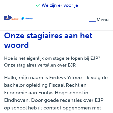
We zijn er voor je
Terug
Terug
Terug
Onze stagiaires aan het
Financieel advies
Accountancy
Our financial astronauts
woord
Fiscaal advies
Belastingadvies
Zo werken we
Hoe is het eigenlijk om stage te lopen bij EJP?
Financiële planning
Audit
Betrokken en verantwoordelijk
Onze stagiaires vertellen over EJP.
Fusie en overname
Salarisadministratie
EJP Topsport Helpdesk
Hallo, mijn naam is
Firdevs Yilmaz
. Ik volg de
Internationaal
bachelor opleiding Fiscaal Recht en
Economie aan Fontys Hogeschool in
Eindhoven. Door goede recensies over EJP
op school heb ik contact opgenomen met